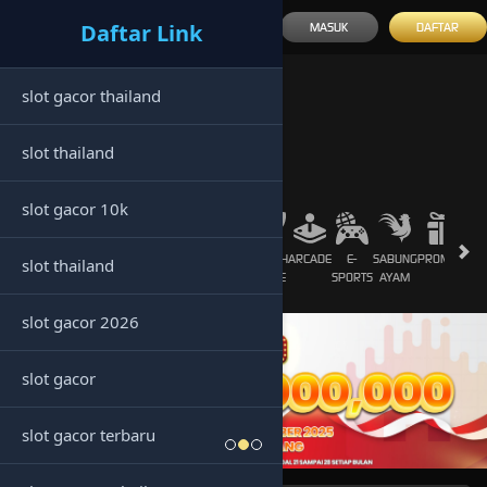
Main di
Daftar Link
MASUK
DAFTAR
Telegram
slot gacor thailand
slot thailand
slot gacor 10k
HOT
SLOTS
LIVE
RACE
OLAHRAGA
CRASH
ARCADE
E-
SABUNG
PROMOSI
slot thailand
GAMES
CASINO
GAME
SPORTS
AYAM
slot gacor 2026
slot gacor
slot gacor terbaru