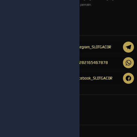
tinggi, dan menyediakan pilihan yang lebih banyak untuk pemain.
BANTUAN & DUKUNGAN
Servis Lainnya
Telegram_SLOTGACOR
+6282165467878
Facebook_SLOTGACOR
TERHUBUNG DENGAN KAMI
Bersertifikasi Dari