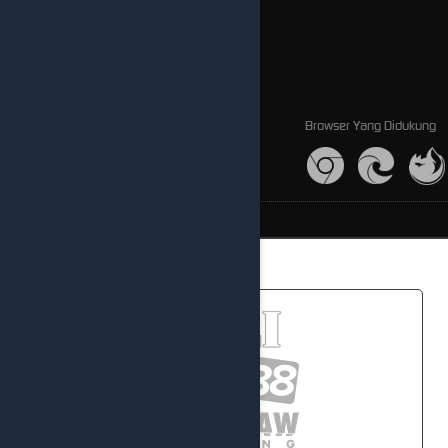
Tanggung Jawab Bermain
Browser Yang Didukung
Platform Penyedia Layanan
Slots