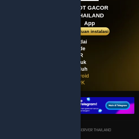
Mahjong Wins 3 – Black
Scatter
SLOT GACOR
THAILAND
App
Panduan instalasi
Pindai
kode
QR
untuk
Unduh
Android
APK
LINK SITUS SLOT
SLOT GACOR
SLOT SERVER THAILAND
SLOT THAILAND