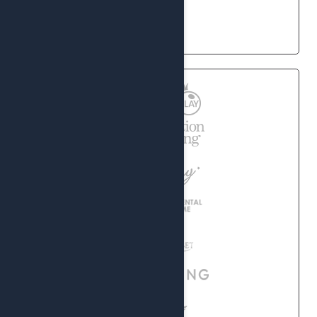
Live Casino