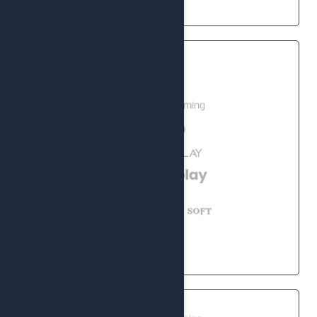
Crash Game
Arcade